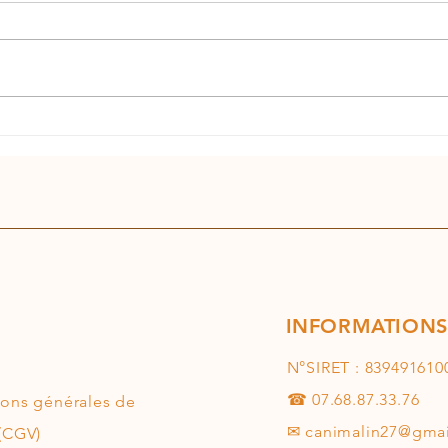
Le C
le Chihuahua
INFORMATIONS
N°SIRET : 839491610
☎ 07.68.87.33.76
ions générales de
✉
canimalin27@gma
(CGV)