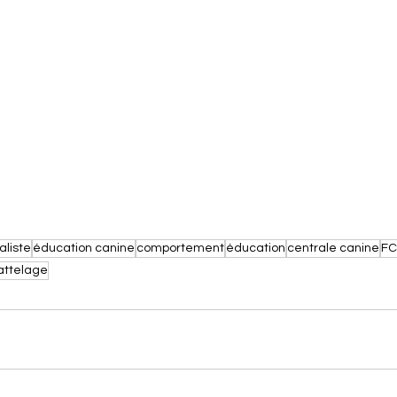
liste
éducation canine
comportement
éducation
centrale canine
FC
attelage