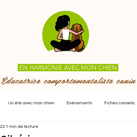
EN HARMONIE AVEC MON CHIEN
Éducatrice comportementaliste canin
Un été avec mon chien
Evénements
Fiches conseils
022
1 min de lecture
 saviez-vous?
Avis client