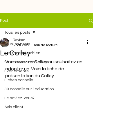
Post
Tous les posts
Rayban
Tous les posts
5 oct. 2022
1 min de lecture
Le Colley
Les races de chien
Vous avez un Colley ou souhaitez en 
Un été avec mon chien
adopter un. Voici la fiche de 
Evénements
présentation du Colley
Fiches conseils
30 conseils sur l'éducation
Le saviez-vous?
Avis client