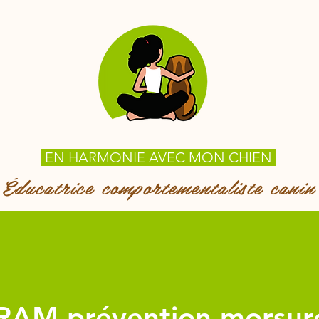
EN HARMONIE AVEC MON CHIEN
Éducatrice comportementaliste canin
AM,prévention morsur