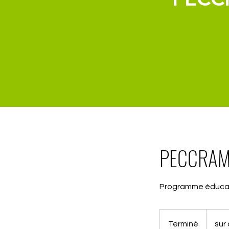
PECCRAM,p
Programme éducati
sur
devis
Terminé
T
sur