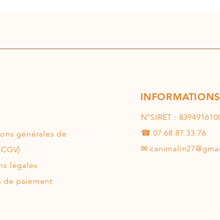
INFORMATIONS
N°SIRET : 839491610
☎ 07.68.87.33.76
ions générales de
✉
canimalin27@gma
(CGV)
ns légales
 de paiement