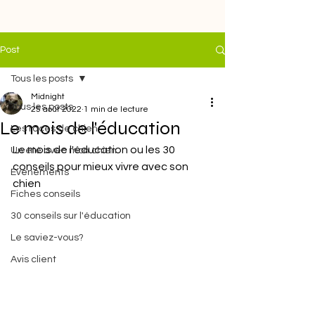
Post
Tous les posts
Midnight
Tous les posts
25 août 2022
1 min de lecture
Le mois de l'éducation
Les races de chien
Le mois de l'éducation ou les 30 
Un été avec mon chien
conseils pour mieux vivre avec son 
Evénements
chien
Fiches conseils
30 conseils sur l'éducation
Le saviez-vous?
Avis client