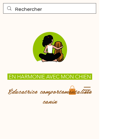
EN HARMONIE AVEC MON CHIEN
Éducatrice comportementaliste
canin