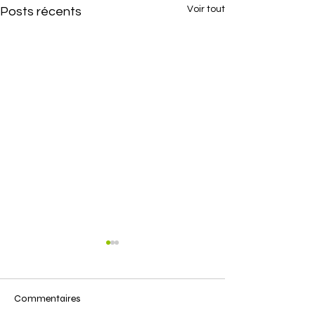
Voir tout
Posts récents
Commentaires
Truffe unique
FILM CANIN