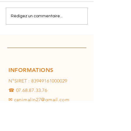
Rédigez un commentaire...
INFORMATIONS
N°SIRET :
83949161000029
☎
07.68.87.33.76
✉
canimalin27@gmail.com
INFO