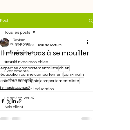
Post
Tous les posts
Rayban
Tous les posts
13 janv. 2023
1 min de lecture
Il n'hésite pas à se mouiller
Les races de chien
insolite
Un été avec mon chien
expertise comportementaliste
chien
Evénements
éducation canine
comportement
cani-malin
Fiches conseils
chien de compagnie
comportementaliste
Le saviez-vous?
30 conseils sur l'éducation
Le saviez-vous?
Avis client