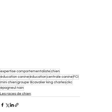
expertise comportementaliste
chien
éducation canine
éducation
centrale canine
FCI
mini chien
groupe 9
cavalier king charles
ckc
épagneul nain
Les races de chien