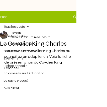
Post
Tous les posts
Rayban
Tous les posts
24 août 2022
1 min de lecture
Le Cavalier King Charles
Les races de chien
Vous avez un Cavalier King Charles ou 
Un été avec mon chien
souhaitez en adopter un. Voici la fiche 
Evénements
de présentation du Cavalier King 
Fiches conseils
Charles ! 
30 conseils sur l'éducation
Le saviez-vous?
Avis client