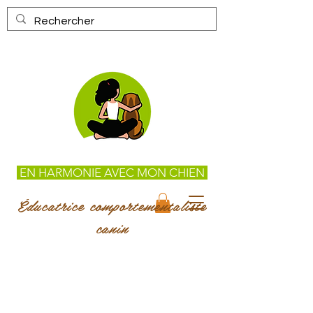
EN HARMONIE AVEC MON CHIEN
Éducatrice comportementaliste
canin