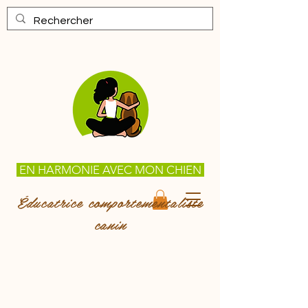
EN HARMONIE AVEC MON CHIEN
Éducatrice comportementaliste
canin