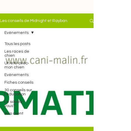
Les conseils de Midnight et Rayban
Evénements
Tous les posts
Les races de
chien
Un été avec
mon chien
Evénements
Fiches conseils
30 conseils sur
l'éducation
Le saviez-
vous?
Avis client